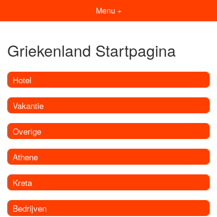
Menu +
Griekenland Startpagina
Hotel
Vakantie
Overige
Athene
Kreta
Bedrijven